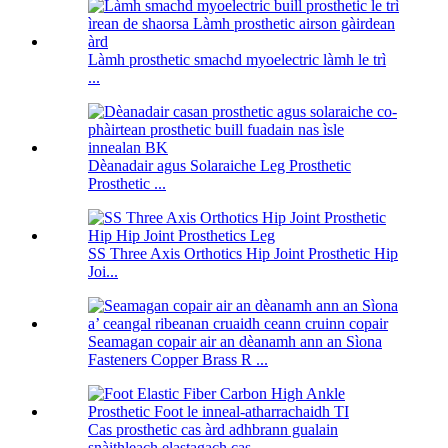
Làmh prosthetic smachd myoelectric làmh le trì
...
Dèanadair agus Solaraiche Leg Prosthetic
Prosthetic ...
SS Three Axis Orthotics Hip Joint Prosthetic Hip
Joi...
Seamagan copair air an dèanamh ann an Sìona
Fasteners Copper Brass R ...
Cas prosthetic cas àrd adhbrann gualain
snàithleach elastagach cas...