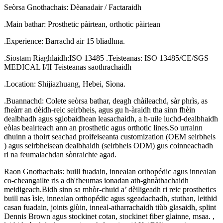
Seòrsa Gnothachais: Dèanadair / Factaraidh
.Main bathar: Prosthetic pàirtean, orthotic pàirtean
.Experience: Barrachd air 15 bliadhna.
.Siostam Riaghlaidh:ISO 13485 .Teisteanas: ISO 13485/CE/SGS
MEDICAL I/II Teisteanas saothrachaidh
.Location: Shijiazhuang, Hebei, Sìona.
.Buannachd: Colete seòrsa bathar, deagh chàileachd, sàr phrìs, as
fheàrr an dèidh-reic seirbheis, agus gu h-àraidh tha sinn fhèin
dealbhadh agus sgiobaidhean leasachaidh, a h-uile luchd-dealbhaidh
eòlas beairteach ann an prosthetic agus orthotic lines.So urrainn
dhuinn a thoirt seachad proifeiseanta customization (OEM seirbheis
) agus seirbheisean dealbhaidh (seirbheis ODM) gus coinneachadh
ri na feumalachdan sònraichte agad.
Raon Gnothachais: buill fuadain, innealan orthopédic agus innealan
co-cheangailte ris a dh'fheumas ionadan ath-ghnàthachaidh
meidigeach.Bidh sinn sa mhòr-chuid a’ dèiligeadh ri reic prosthetics
buill nas ìsle, innealan orthopédic agus sgeadachadh, stuthan, leithid
casan fuadain, joints glùin, inneal-atharrachaidh tiùb glasaidh, splint
Dennis Brown agus stockinet cotan, stockinet fiber glainne, msaa. ,