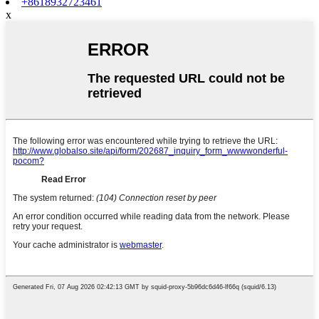
+8618932723461
x