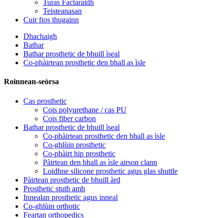
Turas Factaraidh
Teisteanasan
Cuir fios thugainn
Dhachaigh
Bathar
Bathar prosthetic de bhuill ìseal
Co-phàirtean prosthetic den bhall as ìsle
Roinnean-seòrsa
Cas prosthetic
Cois polyurethane / cas PU
Cois fiber carbon
Bathar prosthetic de bhuill ìseal
Co-phàirtean prosthetic den bhall as ìsle
Co-ghlùin prosthetic
Co-phàirt hip prosthetic
Pàirtean den bhall as ìsle airson clann
Loidhne silicone prosthetic agus glas shuttle
Pàirtean prosthetic de bhuill àrd
Prosthetic stuth amh
Innealan prosthetic agus inneal
Co-ghlùin orthotic
Feartan orthopedics