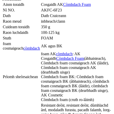
Ainm toraidh
Cosgaidh AK
Còmhdach Foam
Nì NO.
AKFC-6F23
Dath
Dath Craiceann
Raon meud
inbheach/clann
Cuideam toraidh
350 g
Raon luchdaidh
100-125 kg
Stuth
FOAM
foam
AK agus BK
cosmaigeach
còmhdach
foam AK
còmhdach
: AK
Cosgaidh
Còmhdach Foam
(àbhaisteach),
Còmhdach foam cosmaigeach AK (làidir),
Còmhdach foam cosmaigeach AK
(dearbhadh uisge)
Prìomh sheòrsaichean
Còmhdach foam BK: Còmhdach foam
cosmaigeach BK (àbhaisteach), còmhdach
foam cosmaigeach BK (làidir), còmhdach
foam cosmaigeach BK (dearbhadh uisge),
AK Cosmetic
Còmhdach foam (cruth ro-làimh)
Resistant deòir, resistant deòir, dùmhlachd
àrd, modaladh furasta, pacadh falamh, lorg-