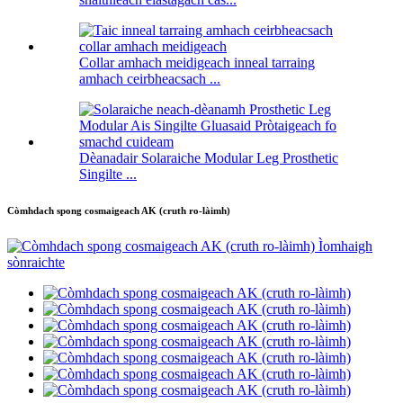
Collar amhach meidigeach inneal tarraing
amhach ceirbheacsach ...
Dèanadair Solaraiche Modular Leg Prosthetic
Singilte ...
Còmhdach spong cosmaigeach AK (cruth ro-làimh)