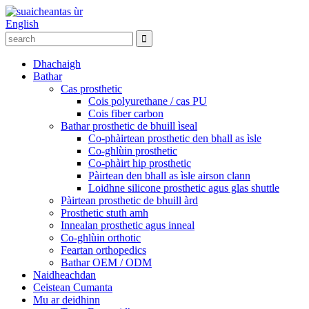
English
Dhachaigh
Bathar
Cas prosthetic
Cois polyurethane / cas PU
Cois fiber carbon
Bathar prosthetic de bhuill ìseal
Co-phàirtean prosthetic den bhall as ìsle
Co-ghlùin prosthetic
Co-phàirt hip prosthetic
Pàirtean den bhall as ìsle airson clann
Loidhne silicone prosthetic agus glas shuttle
Pàirtean prosthetic de bhuill àrd
Prosthetic stuth amh
Innealan prosthetic agus inneal
Co-ghlùin orthotic
Feartan orthopedics
Bathar OEM / ODM
Naidheachdan
Ceistean Cumanta
Mu ar deidhinn