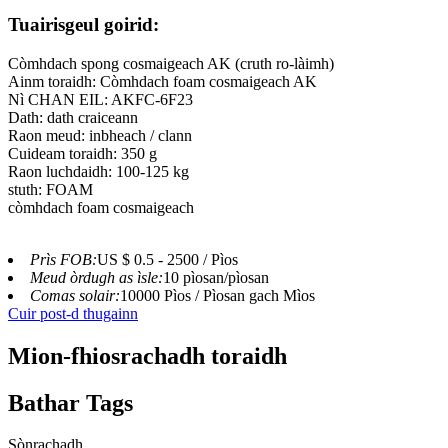
Tuairisgeul goirid:
Còmhdach spong cosmaigeach AK (cruth ro-làimh)
Ainm toraidh: Còmhdach foam cosmaigeach AK
Nì CHAN EIL: AKFC-6F23
Dath: dath craiceann
Raon meud: inbheach / clann
Cuideam toraidh: 350 g
Raon luchdaidh: 100-125 kg
stuth: FOAM
còmhdach foam cosmaigeach
Prìs FOB:
US $ 0.5 - 2500 / Pìos
Meud òrdugh as ìsle:
10 pìosan/pìosan
Comas solair:
10000 Pìos / Pìosan gach Mìos
Cuir post-d thugainn
Mion-fhiosrachadh toraidh
Bathar Tags
Sònrachadh