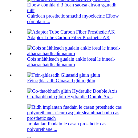
Gàirdean prosthetic smachd myoelectric Elbow
còmhla ri ...
Adaptor Tube Carbon Fiber Prosthetic AK
Cois snàithleach gualain ankle ìosal le inneal-
atharrachaidh alùmanum
Fèin-ghlasadh Gluasaid glùin glùin
Co-thaobhadh glùin Hydraulic Double Axis
Implantan fuadain le casan prosthetic cas
polyurethane ...