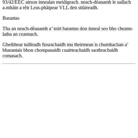
93/42/EEC airson innealan meidigeach. neach-dèanamh le uallach
a-mhàin a rèir Leas-phàipear VLL den stiùireadh.
Barantas
Tha an neach-dèanamh a’ toirt barantas don inneal seo bho cheann-
latha an ceannach.
Gheibhear tuilleadh fiosrachaidh mu theirmean is chumhachan a’
bharantais bhon chompanaidh cuairteachaidh saothrachaidh
comasach.