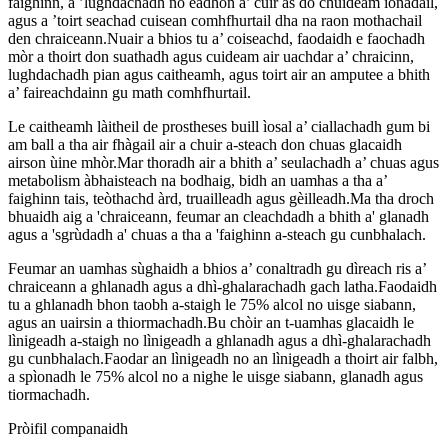
faighinn, a ’lughdachadh no eadhon a’ cuir às do chuideam ionadail,
agus a ’toirt seachad cuisean comhfhurtail dha na raon mothachail
den chraiceann.Nuair a bhios tu a’ coiseachd, faodaidh e faochadh
mòr a thoirt don suathadh agus cuideam air uachdar a’ chraicinn,
lughdachadh pian agus caitheamh, agus toirt air an amputee a bhith
a’ faireachdainn gu math comhfhurtail.
Le caitheamh làitheil de prostheses buill ìosal a’ ciallachadh gum bi
am ball a tha air fhàgail air a chuir a-steach don chuas glacaidh
airson ùine mhòr.Mar thoradh air a bhith a’ seulachadh a’ chuas agus
metabolism àbhaisteach na bodhaig, bidh an uamhas a tha a’
faighinn tais, teòthachd àrd, truailleadh agus gèilleadh.Ma tha droch
bhuaidh aig a 'chraiceann, feumar an cleachdadh a bhith a' glanadh
agus a 'sgrùdadh a' chuas a tha a 'faighinn a-steach gu cunbhalach.
Feumar an uamhas sùghaidh a bhios a’ conaltradh gu dìreach ris a’
chraiceann a ghlanadh agus a dhì-ghalarachadh gach latha.Faodaidh
tu a ghlanadh bhon taobh a-staigh le 75% alcol no uisge siabann,
agus an uairsin a thiormachadh.Bu chòir an t-uamhas glacaidh le
lìnigeadh a-staigh no lìnigeadh a ghlanadh agus a dhì-ghalarachadh
gu cunbhalach.Faodar an lìnigeadh no an lìnigeadh a thoirt air falbh,
a spìonadh le 75% alcol no a nighe le uisge siabann, glanadh agus
tiormachadh.
Pròifil companaidh