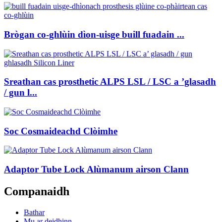
Brògan co-ghlùin dìon-uisge buill fuadain ...
Sreathan cas prosthetic ALPS LSL / LSC a ’glasadh
/ gun l...
Soc Cosmaideachd Clòimhe
Adaptor Tube Lock Alùmanum airson Clann
Companaidh
Bathar
Mu ar deidhinn