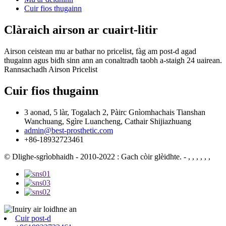
Cuir fios thugainn
Clàraich airson ar cuairt-litir
Airson ceistean mu ar bathar no pricelist, fàg am post-d agad
thugainn agus bidh sinn ann an conaltradh taobh a-staigh 24 uairean.
Rannsachadh Airson Pricelist
Cuir fios thugainn
3 aonad, 5 làr, Togalach 2, Pàirc Gnìomhachais Tianshan
Wanchuang, Sgìre Luancheng, Cathair Shijiazhuang
admin@best-prosthetic.com
+86-18932723461
© Dlighe-sgrìobhaidh - 2010-2022 : Gach còir glèidhte.
- , , , , , ,
Cuir post-d