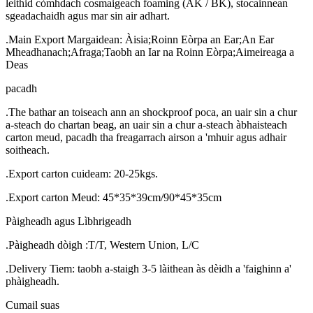
leithid còmhdach cosmaigeach foaming (AK / BK), stocainnean
sgeadachaidh agus mar sin air adhart.
.Main Export Margaidean: Àisia;Roinn Eòrpa an Ear;An Ear
Mheadhanach;Afraga;Taobh an Iar na Roinn Eòrpa;Aimeireaga a
Deas
pacadh
.The bathar an toiseach ann an shockproof poca, an uair sin a chur
a-steach do chartan beag, an uair sin a chur a-steach àbhaisteach
carton meud, pacadh tha freagarrach airson a 'mhuir agus adhair
soitheach.
.Export carton cuideam: 20-25kgs.
.Export carton Meud: 45*35*39cm/90*45*35cm
Pàigheadh ​​​​agus Lìbhrigeadh
.Pàigheadh ​​dòigh :T/T, Western Union, L/C
.Delivery Tiem: taobh a-staigh 3-5 làithean às dèidh a 'faighinn a'
phàigheadh.
Cumail suas