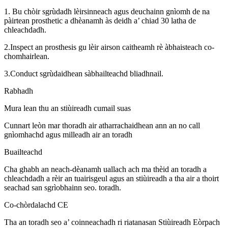
1. Bu chòir sgrùdadh lèirsinneach agus deuchainn gnìomh de na
pàirtean prosthetic a dhèanamh às deidh a’ chiad 30 latha de
chleachdadh.
2.Inspect an prosthesis gu lèir airson caitheamh rè àbhaisteach co-
chomhairlean.
3.Conduct sgrùdaidhean sàbhailteachd bliadhnail.
Rabhadh
Mura lean thu an stiùireadh cumail suas
Cunnart leòn mar thoradh air atharrachaidhean ann an no call
gnìomhachd agus milleadh air an toradh
Buailteachd
Cha ghabh an neach-dèanamh uallach ach ma thèid an toradh a
chleachdadh a rèir an tuairisgeul agus an stiùireadh a tha air a thoirt
seachad san sgrìobhainn seo. toradh.
Co-chòrdalachd CE
Tha an toradh seo a’ coinneachadh ri riatanasan Stiùireadh Eòrpach