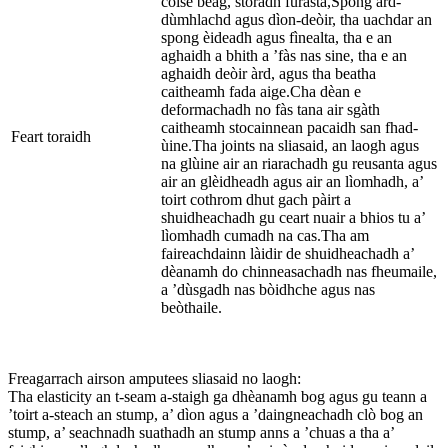
coise beag, stòradh furasta,
Spong àrd-
dùmhlachd agus dìon-deòir, tha uachdar an
spong èideadh agus fìnealta, tha e an
aghaidh a bhith a ’fàs nas sine, tha e an
aghaidh deòir àrd, agus tha beatha
caitheamh fada aige.Cha dèan e
deformachadh no fàs tana air sgàth
caitheamh stocainnean pacaidh san fhad-
Feart toraidh
ùine.Tha joints na sliasaid, an laogh agus
na glùine air an riarachadh gu reusanta agus
air an glèidheadh ​​​​agus air an lìomhadh, a’
toirt cothrom dhut gach pàirt a
shuidheachadh gu ceart nuair a bhios tu a’
lìomhadh cumadh na cas.Tha am
faireachdainn làidir de shuidheachadh a’
dèanamh do chinneasachadh nas fheumaile,
a ’dùsgadh nas bòidhche agus nas
beòthaile.
Freagarrach airson amputees sliasaid no laogh:
Tha elasticity an t-seam a-staigh ga dhèanamh bog agus gu teann a
’toirt a-steach an stump, a’ dìon agus a ’daingneachadh clò bog an
stump, a’ seachnadh suathadh an stump anns a ’chuas a tha a’