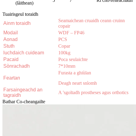
5
7
Ri cho-rèiteachadh
(làithean)
Tuairisgeul toraidh
Seamaichean cruaidh ceann cruinn
Ainm toraidh
copair
Modail
WDF – FP46
Aonad
PCS
Stuth
Copar
luchdaich cuideam
100kg
Pacaid
Poca seulaichte
Sònrachadh
7*10mm
Furasta a ghiùlan
Feartan
Deagh neart snìomh
Farsaingeachd an
A 'sgoltadh prostheses agus orthotics
tagraidh
Bathar Co-cheangailte