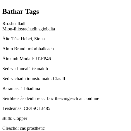
Bathar Tags
Ro-shealladh
Mion-fhiosrachadh sgiobalta
Àite Tùs: Hebei, Sìona
Ainm Brand: mìorbhaileach
Àireamh Modail: JT-FP46
Seòrsa: Inneal Trèanaidh
Seòrsachadh ionnstramaid: Clas II
Barantas: 1 bliadhna
Seirbheis às deidh reic: Taic theicnigeach air-loidhne
Teisteanas: CE/ISO13485
stuth: Copper
Cleachd: cas prosthetic