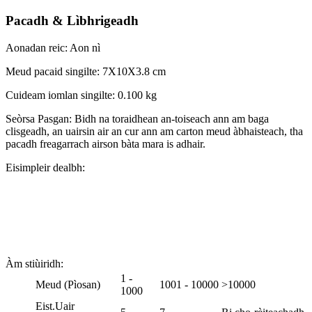
Pacadh & Lìbhrigeadh
Aonadan reic: Aon nì
Meud pacaid singilte: 7X10X3.8 cm
Cuideam iomlan singilte: 0.100 kg
Seòrsa Pasgan: Bidh na toraidhean an-toiseach ann am baga
clisgeadh, an uairsin air an cur ann am carton meud àbhaisteach, tha
pacadh freagarrach airson bàta mara is adhair.
Eisimpleir dealbh:
Àm stiùiridh:
1 -
Meud (Pìosan)
1001 - 10000
>10000
1000
Eist.Uair