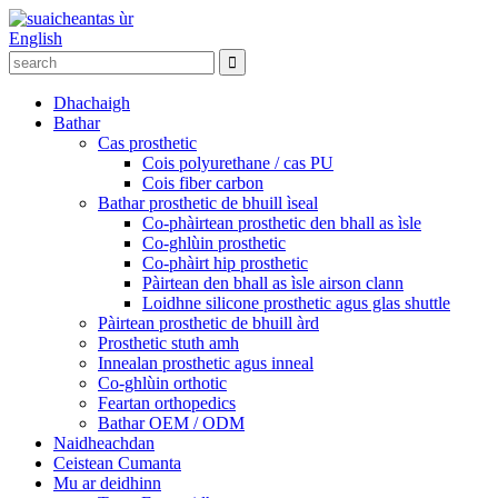
English
Dhachaigh
Bathar
Cas prosthetic
Cois polyurethane / cas PU
Cois fiber carbon
Bathar prosthetic de bhuill ìseal
Co-phàirtean prosthetic den bhall as ìsle
Co-ghlùin prosthetic
Co-phàirt hip prosthetic
Pàirtean den bhall as ìsle airson clann
Loidhne silicone prosthetic agus glas shuttle
Pàirtean prosthetic de bhuill àrd
Prosthetic stuth amh
Innealan prosthetic agus inneal
Co-ghlùin orthotic
Feartan orthopedics
Bathar OEM / ODM
Naidheachdan
Ceistean Cumanta
Mu ar deidhinn