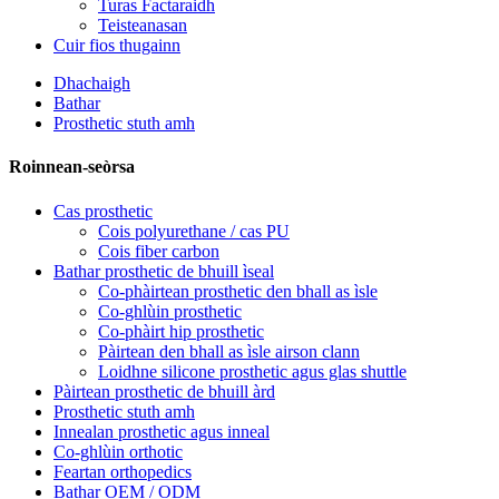
Turas Factaraidh
Teisteanasan
Cuir fios thugainn
Dhachaigh
Bathar
Prosthetic stuth amh
Roinnean-seòrsa
Cas prosthetic
Cois polyurethane / cas PU
Cois fiber carbon
Bathar prosthetic de bhuill ìseal
Co-phàirtean prosthetic den bhall as ìsle
Co-ghlùin prosthetic
Co-phàirt hip prosthetic
Pàirtean den bhall as ìsle airson clann
Loidhne silicone prosthetic agus glas shuttle
Pàirtean prosthetic de bhuill àrd
Prosthetic stuth amh
Innealan prosthetic agus inneal
Co-ghlùin orthotic
Feartan orthopedics
Bathar OEM / ODM