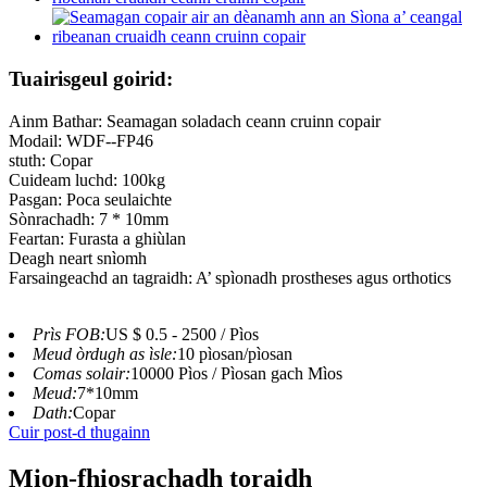
Tuairisgeul goirid:
Ainm Bathar: Seamagan soladach ceann cruinn copair
Modail: WDF--FP46
stuth: Copar
Cuideam luchd: 100kg
Pasgan: Poca seulaichte
Sònrachadh: 7 * 10mm
Feartan: Furasta a ghiùlan
Deagh neart snìomh
Farsaingeachd an tagraidh: A’ spìonadh prostheses agus orthotics
Prìs FOB:
US $ 0.5 - 2500 / Pìos
Meud òrdugh as ìsle:
10 pìosan/pìosan
Comas solair:
10000 Pìos / Pìosan gach Mìos
Meud:
7*10mm
Dath:
Copar
Cuir post-d thugainn
Mion-fhiosrachadh toraidh