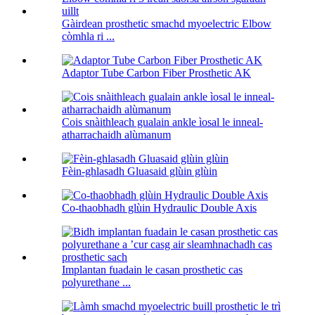
Gàirdean prosthetic smachd myoelectric Elbow
còmhla ri ...
Adaptor Tube Carbon Fiber Prosthetic AK
Cois snàithleach gualain ankle ìosal le inneal-
atharrachaidh alùmanum
Fèin-ghlasadh Gluasaid glùin glùin
Co-thaobhadh glùin Hydraulic Double Axis
Implantan fuadain le casan prosthetic cas
polyurethane ...