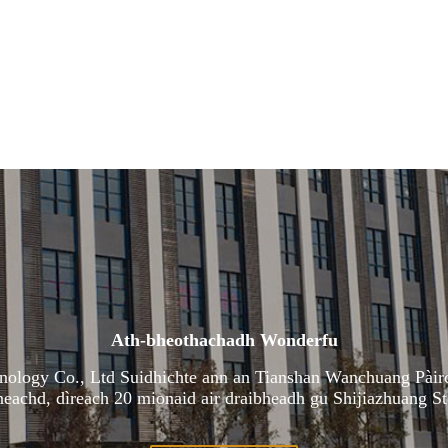
Ath-bheothachadh Wonderfu
nology Co., Ltd Suidhichte ann an Tianshan Wanchuang Pàirc
eachd, dìreach 20 mionaid air draibheadh ​​​​gu Shijiazhuang S