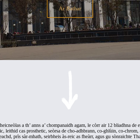
Ar Bathar
theicneòlas a th’ anns a’ chompanaidh agam, le còrr air 12 bliadhna de 
tic, leithid cas prosthetic, seòrsa de cho-adhbrann, co-ghlùin, co-chrom
eachd, prìs sàr-mhath, seirbheis às-reic as fheàrr, agus gu sònraichte 