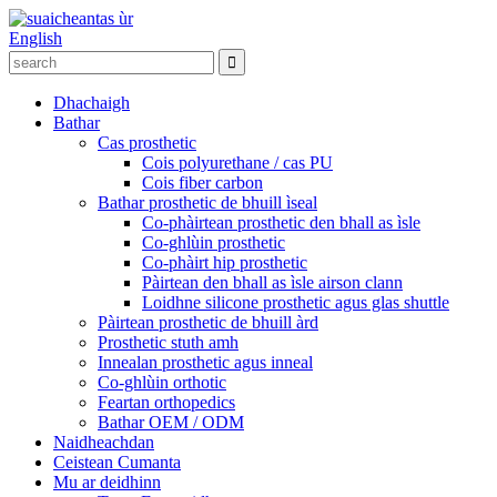
English
Dhachaigh
Bathar
Cas prosthetic
Cois polyurethane / cas PU
Cois fiber carbon
Bathar prosthetic de bhuill ìseal
Co-phàirtean prosthetic den bhall as ìsle
Co-ghlùin prosthetic
Co-phàirt hip prosthetic
Pàirtean den bhall as ìsle airson clann
Loidhne silicone prosthetic agus glas shuttle
Pàirtean prosthetic de bhuill àrd
Prosthetic stuth amh
Innealan prosthetic agus inneal
Co-ghlùin orthotic
Feartan orthopedics
Bathar OEM / ODM
Naidheachdan
Ceistean Cumanta
Mu ar deidhinn