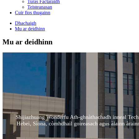
Turas Factaraidh
Teisteanasan
Cuir fios thugainn
Dhachaigh
Mu ar deidhinn
Mu ar deidhinn
Shijiazhuang Wonderfu Ath-ghnàthachadh inneal Tech
Hebei, Sìona, còmhdhail goireasach agus àlainn àrainn