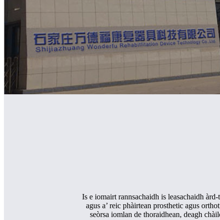
Is e iomairt rannsachaidh is leasachaidh àrd-
agus a’ reic phàirtean prosthetic agus ortho
seòrsa iomlan de thoraidhean, deagh chàil