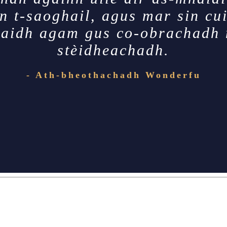
n t-saoghail, agus mar sin cuir
araidh agam gus co-obrachadh 
stèidheachadh.
- Ath-bheothachadh Wonderfu