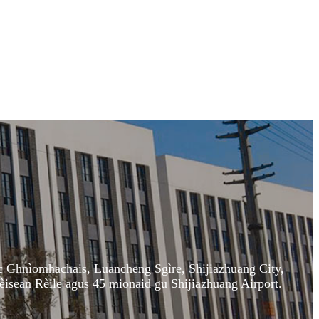
 Ghnìomhachais, Luancheng Sgìre, Shijiazhuang City,
tèisean Rèile agus 45 mionaid gu Shijiazhuang Airport.