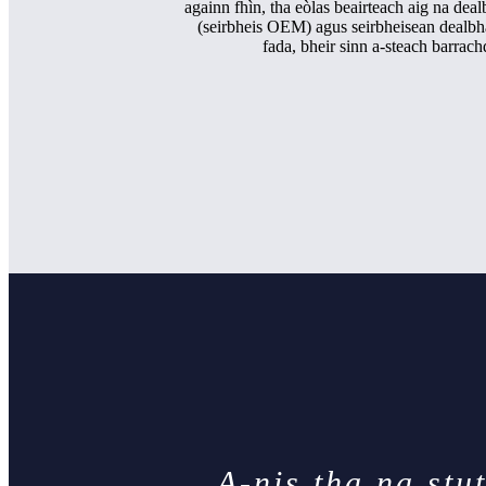
againn fhìn, tha eòlas beairteach aig na dea
(seirbheis OEM) agus seirbheisean dealbh
fada, bheir sinn a-steach barrac
A-nis tha na stu