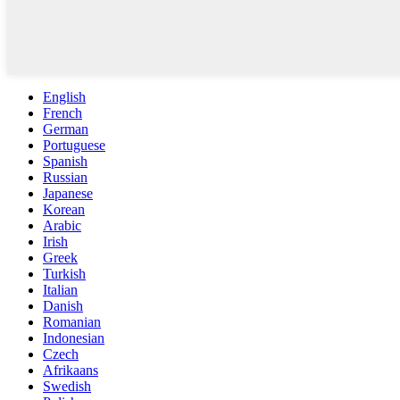
English
French
German
Portuguese
Spanish
Russian
Japanese
Korean
Arabic
Irish
Greek
Turkish
Italian
Danish
Romanian
Indonesian
Czech
Afrikaans
Swedish