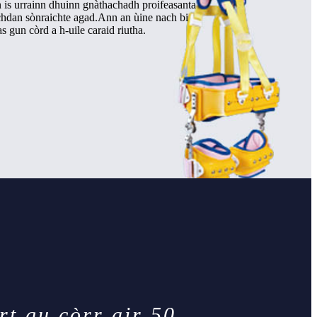
in is urrainn dhuinn gnàthachadh proifeasanta
chdan sònraichte agad.Ann an ùine nach bi
 gun còrd a h-uile caraid riutha.
rt gu còrr air 50