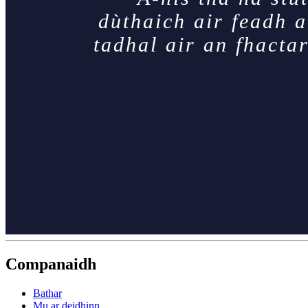
dùthaich air feadh a
tadhal air an fhact
Companaidh
Bathar
Mu ar deidhinn