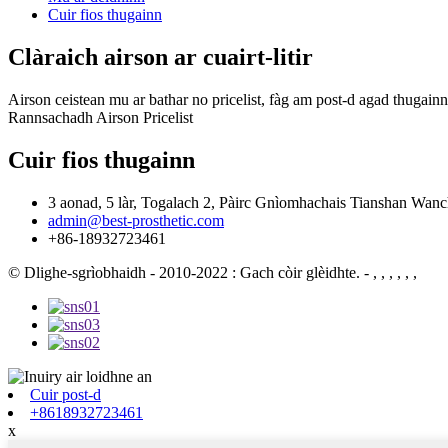
Cuir fios thugainn
Clàraich airson ar cuairt-litir
Airson ceistean mu ar bathar no pricelist, fàg am post-d agad thugainn
Rannsachadh Airson Pricelist
Cuir fios thugainn
3 aonad, 5 làr, Togalach 2, Pàirc Gnìomhachais Tianshan Wan
admin@best-prosthetic.com
+86-18932723461
© Dlighe-sgrìobhaidh - 2010-2022 : Gach còir glèidhte.
- , , , , , ,
Cuir post-d
+8618932723461
x