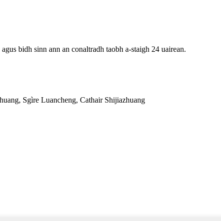
 agus bidh sinn ann an conaltradh taobh a-staigh 24 uairean.
chuang, Sgìre Luancheng, Cathair Shijiazhuang