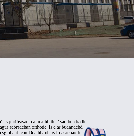
eòlas proifeasanta ann a bhith a’ saothrachadh
, agus seòrsachan orthotic. Is e ar buannachd
Tha sgiobaidhean Dealbhaidh is Leasachaidh