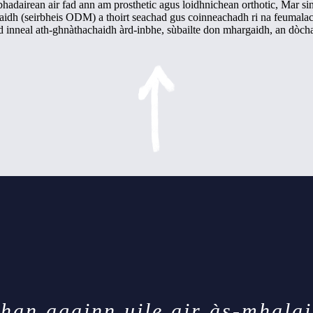
lbhadairean air fad ann am prosthetic agus loidhnichean orthotic, Mar s
aidh (seirbheis ODM) a thoirt seachad gus coinneachadh ri na feumala
hd inneal ath-ghnàthachaidh àrd-inbhe, sùbailte don mhargaidh, an dòchas
than againn uile air às-mhalai