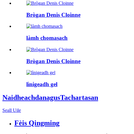
Brògan Denis Cloinne
làmh chomasach
Brògan Denis Cloinne
lìnigeadh gel
Naidheachdan
agus
Tachartasan
Seall Uile
Fèis Qingming