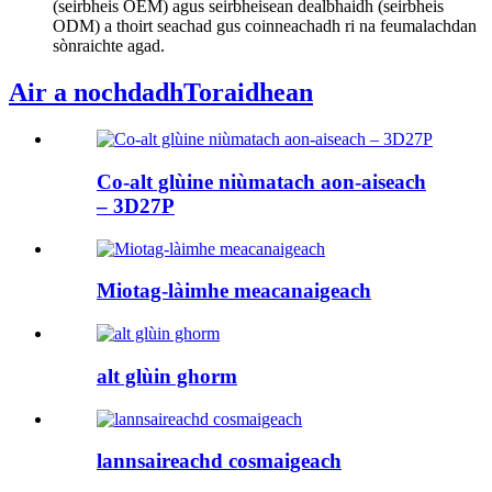
(seirbheis OEM) agus seirbheisean dealbhaidh (seirbheis
ODM) a thoirt seachad gus coinneachadh ri na feumalachdan
sònraichte agad.
Air a nochdadh
Toraidhean
Co-alt glùine niùmatach aon-aiseach
– 3D27P
Miotag-làimhe meacanaigeach
alt glùin ghorm
lannsaireachd cosmaigeach