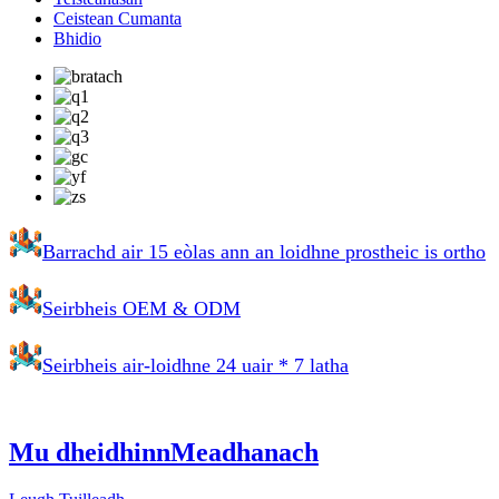
Ceistean Cumanta
Bhidio
Barrachd air 15 eòlas ann an loidhne prostheic is ortho
Seirbheis OEM & ODM
Seirbheis air-loidhne 24 uair * 7 latha
Mu dheidhinn
Meadhanach