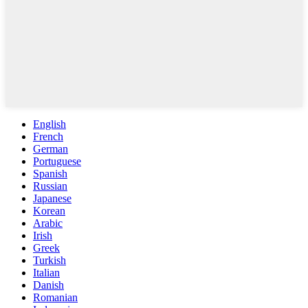
English
French
German
Portuguese
Spanish
Russian
Japanese
Korean
Arabic
Irish
Greek
Turkish
Italian
Danish
Romanian