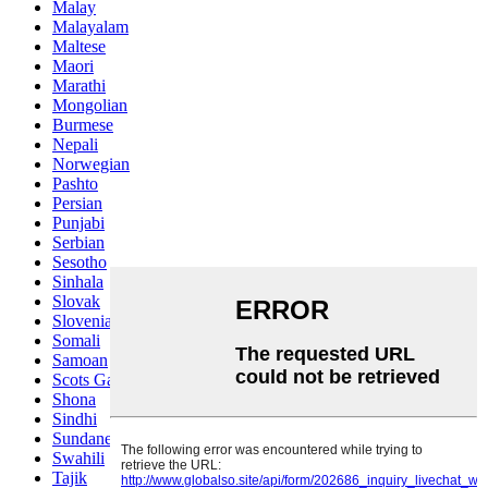
Malay
Malayalam
Maltese
Maori
Marathi
Mongolian
Burmese
Nepali
Norwegian
Pashto
Persian
Punjabi
Serbian
Sesotho
Sinhala
Slovak
Slovenian
Somali
Samoan
Scots Gaelic
Shona
Sindhi
Sundanese
Swahili
Tajik