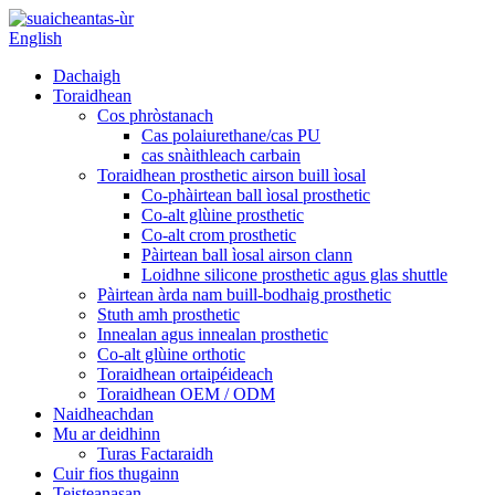
English
Dachaigh
Toraidhean
Cos phròstanach
Cas polaiurethane/cas PU
cas snàithleach carbain
Toraidhean prosthetic airson buill ìosal
Co-phàirtean ball ìosal prosthetic
Co-alt glùine prosthetic
Co-alt crom prosthetic
Pàirtean ball ìosal airson clann
Loidhne silicone prosthetic agus glas shuttle
Pàirtean àrda nam buill-bodhaig prosthetic
Stuth amh prosthetic
Innealan agus innealan prosthetic
Co-alt glùine orthotic
Toraidhean ortaipéideach
Toraidhean OEM / ODM
Naidheachdan
Mu ar deidhinn
Turas Factaraidh
Cuir fios thugainn
Teisteanasan