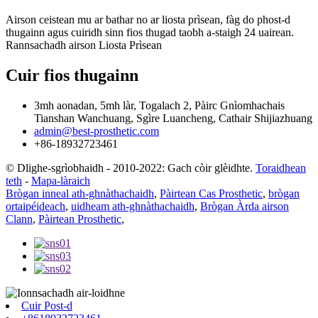
Airson ceistean mu ar bathar no ar liosta prìsean, fàg do phost-d
thugainn agus cuiridh sinn fios thugad taobh a-staigh 24 uairean.
Rannsachadh airson Liosta Prìsean
Cuir fios thugainn
3mh aonadan, 5mh làr, Togalach 2, Pàirc Gnìomhachais
Tianshan Wanchuang, Sgìre Luancheng, Cathair Shijiazhuang
admin@best-prosthetic.com
+86-18932723461
© Dlighe-sgrìobhaidh - 2010-2022: Gach còir glèidhte.
Toraidhean
teth
-
Mapa-làraich
Brògan inneal ath-ghnàthachaidh
,
Pàirtean Cas Prosthetic
,
brògan
ortaipéideach
,
uidheam ath-ghnàthachaidh
,
Brògan Àrda airson
Clann
,
Pàirtean Prosthetic
,
Cuir Post-d