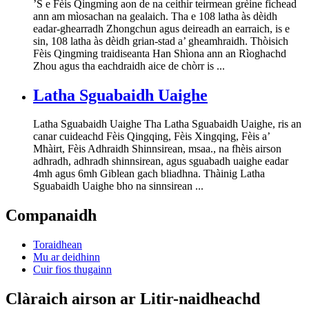
’S e Fèis Qingming aon de na ceithir teirmean grèine fichead
ann am mìosachan na gealaich. Tha e 108 latha às dèidh
eadar-ghearradh Zhongchun agus deireadh an earraich, is e
sin, 108 latha às dèidh grian-stad a’ gheamhraidh. Thòisich
Fèis Qingming traidiseanta Han Shìona ann an Rìoghachd
Zhou agus tha eachdraidh aice de chòrr is ...
Latha Sguabaidh Uaighe
Latha Sguabaidh Uaighe Tha Latha Sguabaidh Uaighe, ris an
canar cuideachd Fèis Qingqing, Fèis Xingqing, Fèis a’
Mhàirt, Fèis Adhraidh Shinnsirean, msaa., na fhèis airson
adhradh, adhradh shinnsirean, agus sguabadh uaighe eadar
4mh agus 6mh Giblean gach bliadhna. Thàinig Latha
Sguabaidh Uaighe bho na sinnsirean ...
Companaidh
Toraidhean
Mu ar deidhinn
Cuir fios thugainn
Clàraich airson ar Litir-naidheachd