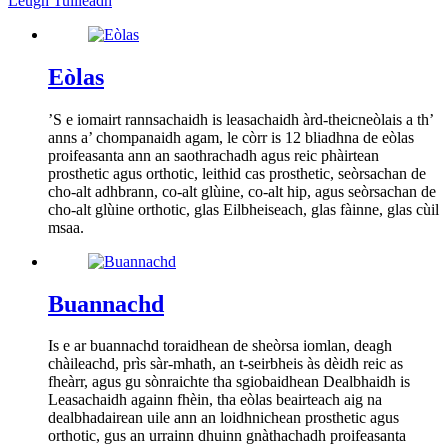
Leugh Tuilleadh
Eòlas
’S e iomairt rannsachaidh is leasachaidh àrd-theicneòlais a th’
anns a’ chompanaidh agam, le còrr is 12 bliadhna de eòlas
proifeasanta ann an saothrachadh agus reic phàirtean
prosthetic agus orthotic, leithid cas prosthetic, seòrsachan de
cho-alt adhbrann, co-alt glùine, co-alt hip, agus seòrsachan de
cho-alt glùine orthotic, glas Eilbheiseach, glas fàinne, glas cùil
msaa.
Buannachd
Is e ar buannachd toraidhean de sheòrsa iomlan, deagh
chàileachd, prìs sàr-mhath, an t-seirbheis às dèidh reic as
fheàrr, agus gu sònraichte tha sgiobaidhean Dealbhaidh is
Leasachaidh againn fhèin, tha eòlas beairteach aig na
dealbhadairean uile ann an loidhnichean prosthetic agus
orthotic, gus an urrainn dhuinn gnàthachadh proifeasanta