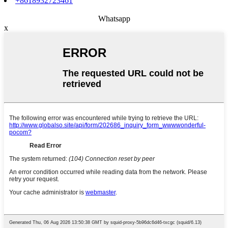
+8618932723461
Whatsapp
x